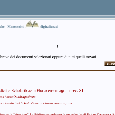
|
iche
Manoscritti
digitalizzati
1
 breve dei documenti selezionati oppure di tutti quelli trovati
dicti et Scholasticae in Floriacensem agrum. sec. XI
nas horas Quadragesimae,
ss. Benedicti et Scholasticae in Floriacensem agrum.
ioteca in "abandon". La Biblioteca vaticana in un mémoire di Robert Devreesse (1