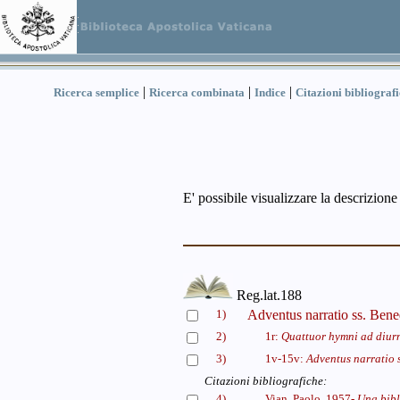
|
|
|
Ricerca semplice
Ricerca combinata
Indice
Citazioni bibliograf
E' possibile visualizzare la descrizione
Reg.lat.188
1)
Adventus narratio ss. Bene
2)
1r:
Quattuor hymni ad diur
3)
1v-15v:
Adventus narratio 
Citazioni bibliografiche:
4)
Vian, Paolo, 1957-
Una bibl