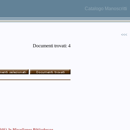
Catalogo Manoscritti
<<<
Documenti trovati: 4
946),
In
Miscellanea Bibliothecae