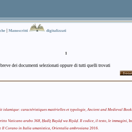
|
iche
Manoscritti
digitalizzati
1
 breve dei documenti selezionati oppure di tutti quelli trovati
t islamique: caractéristiques matérielles et typologie,
Ancient and Medieval Book 
ritto Vaticano arabo 368, Ḥadīṯ Bayāḍ wa Riyāḍ. Il codice, il testo, le immagini,
I
le
Il Corano in Italia umanistica,
Orientalia ambrosiana
2016.