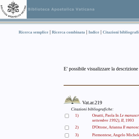
|
|
|
Ricerca semplice
Ricerca combinata
Indice
Citazioni bibliograf
E' possibile visualizzare la descrizione
Vat.ar.219
Citazioni bibliografiche:
1)
Orsatti, Paola In
Le manuscri
settembre 1992), II,
1993
2)
D'Ottone, Arianna
Il manosc
3)
Piemontese, Angelo Miche