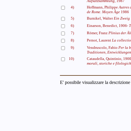
Aufsatzsammlung,
1987
4)
Hoffmann, Philippe
Autres 
de Rome. Moyen Âge
1986
5)
Burnikel, Walter
Ein Zweig 
6)
Einarson, Benedict, 1906-
T
7)
Römer, Franz
Plinius der Ält
8)
Pernot, Laurent
La collecti
9)
Vendruscolo, Fabio
Per la 
Traditionen, Entwicklungen,
10)
Cataudella, Quintinio, 19
morali, storiche e filologic
E' possibile visualizzare la descrizione