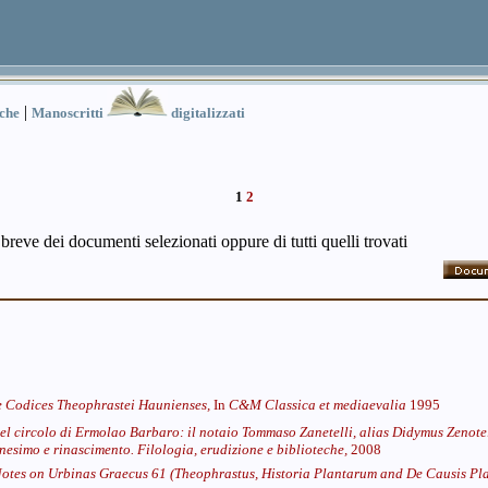
|
iche
Manoscritti
digitalizzati
1
2
 breve dei documenti selezionati oppure di tutti quelli trovati
 Codices Theophrastei Haunienses,
In
C&M Classica et mediaevalia
1995
nel circolo di Ermolao Barbaro: il notaio Tommaso Zanetelli, alias Didymus Zenotel
anesimo e rinascimento. Filologia, erudizione e biblioteche,
2008
otes on Urbinas Graecus 61 (Theophrastus, Historia Plantarum and De Causis Pl