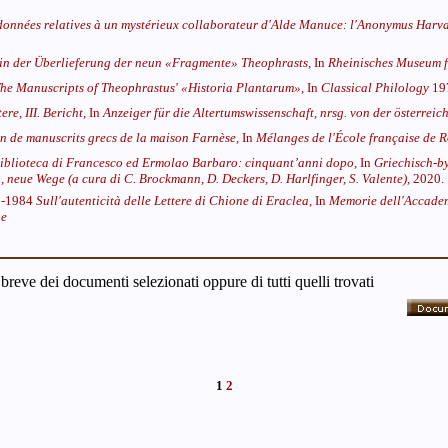
données relatives à un mystérieux collaborateur d'Alde Manuce: l'Anonymus Harv
in der Überlieferung der neun «Fragmente» Theophrasts,
In
Rheinisches Museum f
he Manuscripts of Theophrastus' «Historia Plantarum»,
In
Classical Philology
19
ere, III. Bericht,
In
Anzeiger für die Altertumswissenschaft, nrsg. von der österrei
on de manuscrits grecs de la maison Farnèse,
In
Mélanges de l'École française de
biblioteca di Francesco ed Ermolao Barbaro: cinquant’anni dopo,
In
Griechisch-b
 neue Wege (a cura di C. Brockmann, D. Deckers, D. Harlfinger, S. Valente),
2020.
00-1984
Sull'autenticità delle Lettere di Chione di Eraclea,
In
Memorie dell'Accademi
he
 breve dei documenti selezionati oppure di tutti quelli trovati
1
2