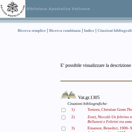
|
|
|
Ricerca semplice
Ricerca combinata
Indice
Citazioni bibliograf
E' possibile visualizzare la descrizione
Vat.gr.1305
Citazioni bibliografiche:
1)
Tortzen, Christian Gorm
The
2)
Zorzi, Niccolò
Un feltrino 
Bellunesi e Feltrini tra um
3)
Einarson, Benedict, 1906-
N