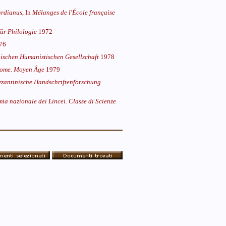
ardianus,
In
Mélanges de l'École française
ür Philologie
1972
76
chischen Humanistischen Gesellschaft
1978
 Rome. Moyen Âge
1979
yzantinische Handschriftenforschung.
a nazionale dei Lincei. Classe di Scienze