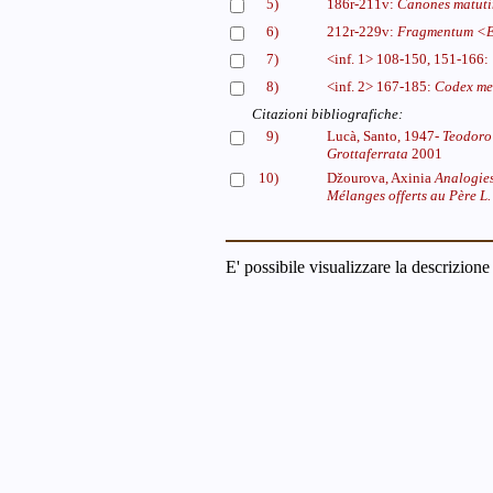
5)
186r-211v:
Canones matuti
6)
212r-229v:
Fragmentum <E
7)
<inf. 1> 108-150, 151-166:
8)
<inf. 2> 167-185:
Codex mel
Citazioni bibliografiche:
9)
Lucà, Santo, 1947-
Teodoro 
Grottaferrata
2001
10)
Džourova, Axinia
Analogies
Mélanges offerts au Père L.
E' possibile visualizzare la descrizione