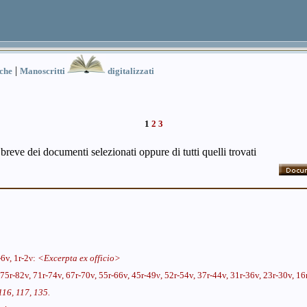
|
iche
Manoscritti
digitalizzati
1
2
3
 breve dei documenti selezionati oppure di tutti quelli trovati
-6v, 1r-2ν:
<Excerpta ex officio>
75r-82v, 71r-74v, 67r-70v, 55r-66v, 45r-49ν, 52r-54v, 37r-44v, 31r-36v, 23r-30v, 16
16, 117, 135.