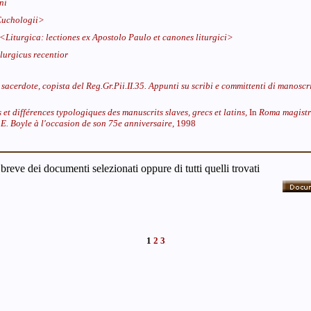
ni
uchologii>
<Liturgica: lectiones ex Apostolo Paulo et canones liturgici>
urgicus recentior
sacerdote, copista del Reg.Gr.Pii.II.35. Appunti su scribi e committenti di manoscri
 et différences typologiques des manuscrits slaves, grecs et latins,
In
Roma magistra
 E. Boyle à l'occasion de son 75e anniversaire,
1998
 breve dei documenti selezionati oppure di tutti quelli trovati
1
2
3