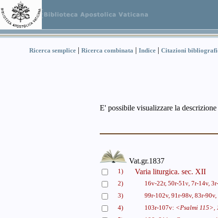
|
|
|
Ricerca semplice
Ricerca combinata
Indice
Citazioni bibliograf
E' possibile visualizzare la descrizione
Vat.gr.1837
1)
Varia liturgica. sec. XII
2)
16v-22r, 50r-51ν, 7r-14v, 3r
3)
99r-102v, 91r-98v, 83r-90v, 
4)
103r-107v:
<Psalmi 115>, 1