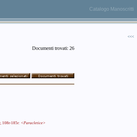
Catalogo Manoscritti
<<<
Documenti trovati: 26
r, 108r-185r:
<Paracletice>