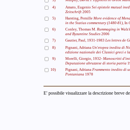
4)
Amato, Eugenio
Sei epistole mutual ined
Zeitschrift
2005
5)
Harsting, Pernille
More evidence of Mena
in the Statius commentary (1480-81),
In
6)
Conley, Thomas M.
Rummaging in Walz’s
and Byzantine Studies
2006
7)
Gautier, Paul, 1931-1983
Les lettres de 
8)
Pignani, Adriana
Un'etopea inedita di Ni
edizione nazionale dei Classici greci e la
9)
Morelli, Giorgio, 1932-
Manoscritti d'int
Deputazione abruzzese di storia patria
1
10)
Pignani, Adriana
Frammento inedito di un
Pontaniana
1978
E' possibile visualizzare la descrizione breve de