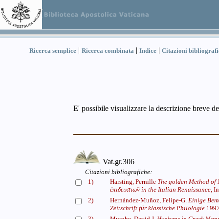
|
|
|
Ricerca semplice
Ricerca combinata
Indice
Citazioni bibliograf
E' possibile visualizzare la descrizione breve de
Vat.gr.306
Citazioni bibliografiche:
1)
Harsting, Pernille
The golden Method of M
ἐπιδεικτιω̃ν in the Italian Renaissance,
I
2)
Hernández-Muñoz, Felipe-G.
Einige Bem
Zeitschrift für klassische Philologie
199
3)
Murphy, David J.
Hyphens in Greek Manu