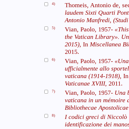
4)
Thomeis, Antonio de, s
laudem Sixti Quarti Pont
Antonio Manfredi, (Studi 
5)
Vian, Paolo, 1957-
«This
the Vatican Library». Una
2015),
In
Miscellanea Bi
2015.
6)
Vian, Paolo, 1957-
«Una 
ufficialmente allo sportel
vaticana (1914-1918),
I
Vaticanae XVIII,
2011.
7)
Vian, Paolo, 1957-
Una b
vaticana in un mémoire 
Bibliothecae Apostolicae 
8)
I codici greci di Niccolò
identificazione dei mano