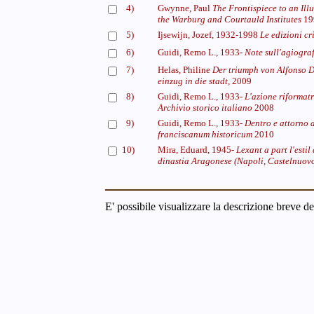
4)
Gwynne, Paul
The Frontispiece to an Ill
the Warburg and Courtauld Institutes
19
5)
Ijsewijn, Jozef, 1932-1998
Le edizioni cr
6)
Guidi, Remo L., 1933-
Note sull'agiogra
7)
Helas, Philine
Der triumph von Alfonso 
einzug in die stadt,
2009
8)
Guidi, Remo L., 1933-
L'azione riformat
Archivio storico italiano
2008
9)
Guidi, Remo L., 1933-
Dentro e attorno 
franciscanum historicum
2010
10)
Mira, Eduard, 1945-
Lexant a part l'estil
dinastia Aragonese (Napoli, Castelnuovo
E' possibile visualizzare la descrizione breve de