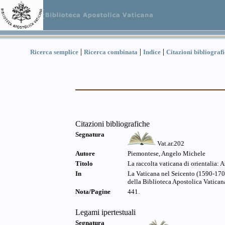
|
|
|
Ricerca semplice
Ricerca combinata
Indice
Citazioni bibliograf
Citazioni bibliografiche
Segnatura
Vat.ar.202
Autore
Piemontese, Angelo Michele
Titolo
La raccolta vaticana di orientalia: A
In
La Vaticana nel Seicento (1590-1700
della Biblioteca Apostolica Vaticana
Nota/Pagine
441.
Legami ipertestuali
Segnatura