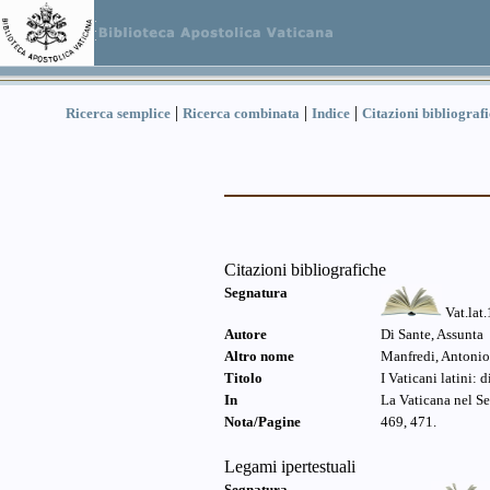
|
|
|
Ricerca semplice
Ricerca combinata
Indice
Citazioni bibliograf
Citazioni bibliografiche
Segnatura
Vat.lat
Autore
Di Sante, Assunta
Altro nome
Manfredi, Antonio
Titolo
I Vaticani latini:
In
La Vaticana nel Se
Nota/Pagine
469, 471.
Legami ipertestuali
Segnatura