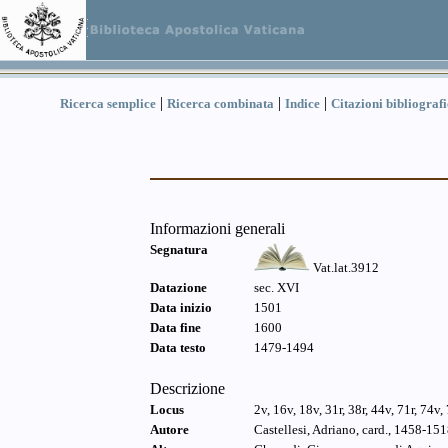
|
|
|
Ricerca semplice
Ricerca combinata
Indice
Citazioni bibliograf
Informazioni generali
Segnatura
Vat.lat.3912
Datazione
sec. XVI
Data inizio
1501
Data fine
1600
Data testo
1479-1494
Descrizione
Locus
2v, 16v, 18v, 31r, 38r, 44v, 71r, 74v,
Autore
Castellesi, Adriano, card., 1458-151