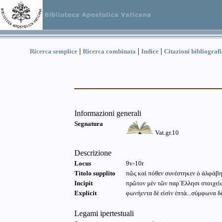
|
|
|
Ricerca semplice
Ricerca combinata
Indice
Citazioni bibliograf
Informazioni generali
Segnatura
Vat.gr.10
Descrizione
Locus
9v-10r
Titolo supplito
πῶς καὶ πόθεν συνέστηκεν ὁ ἀλφάβ
Incipit
πρῶτον μὲν τῶν παρ᾽Ελλησι στοιχεί
Explicit
φωνήεντα δὲ εἰσὶν ἑπτὰ...σύμφωνα δὲ 
Legami ipertestuali