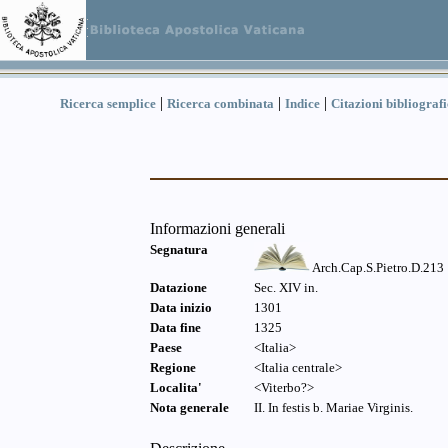
|
|
|
Ricerca semplice
Ricerca combinata
Indice
Citazioni bibliograf
Informazioni generali
Segnatura
Arch.Cap.S.Pietro.D.213
Datazione
Sec. XIV in.
Data inizio
1301
Data fine
1325
Paese
<Italia>
Regione
<Italia centrale>
Localita'
<Viterbo?>
Nota generale
II. In festis b. Mariae Virginis.