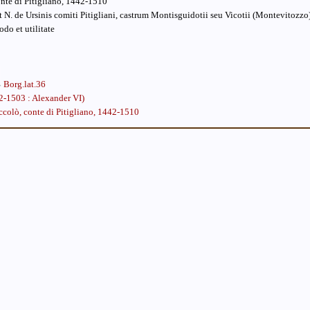
onte di Pitigliano, 1442-1510
 N. de Ursinis comiti Pitigliani, castrum Montisguidotii seu Vicotii (Montevitozzo)
do et utilitate
Borg.lat.36
2-1503 : Alexander VI)
iccolò, conte di Pitigliano, 1442-1510