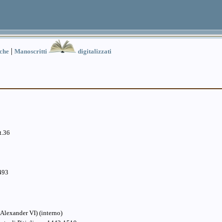
|
iche
Manoscritti
digitalizzati
t.36
1493
Alexander VI) (interno)