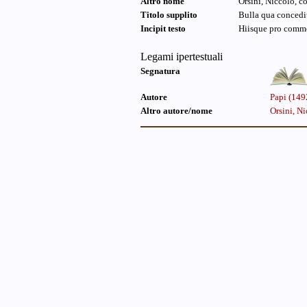
Altro nome
Orsini, Niccolò, c
Titolo supplito
Bulla qua concedit
Incipit testo
Hiisque pro commo
Legami ipertestuali
Segnatura
Autore
Papi (149
Altro autore/nome
Orsini, N