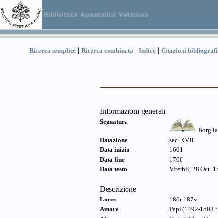
|
|
|
Ricerca semplice
Ricerca combinata
Indice
Citazioni bibliograf
Informazioni generali
Segnatura
Borg.la
Datazione
sec. XVII
Data inizio
1601
Data fine
1700
Data testo
Viterbii, 28 Oct. 
Descrizione
Locus
186r-187v
Autore
Papi (1492-1503 : 