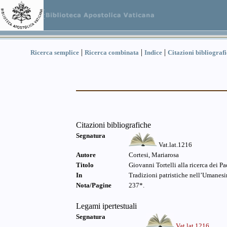
|
|
|
Ricerca semplice
Ricerca combinata
Indice
Citazioni bibliograf
Citazioni bibliografiche
Segnatura
Vat.lat.1216
Autore
Cortesi, Mariarosa
Titolo
Giovanni Tortelli alla ricerca dei Pa
In
Tradizioni patristiche nell’Umanesi
Nota/Pagine
237*.
Legami ipertestuali
Segnatura
Vat.lat.1216