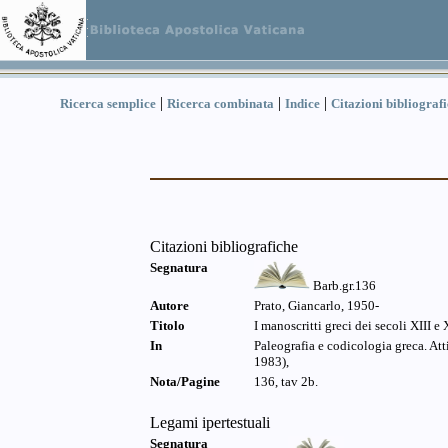
|
|
|
Ricerca semplice
Ricerca combinata
Indice
Citazioni bibliograf
Citazioni bibliografiche
Segnatura
Barb.gr.136
Autore
Prato, Giancarlo, 1950-
Titolo
I manoscritti greci dei secoli XIII e
In
Paleografia e codicologia greca. Att
1983),
Nota/Pagine
136, tav 2b.
Legami ipertestuali
Segnatura