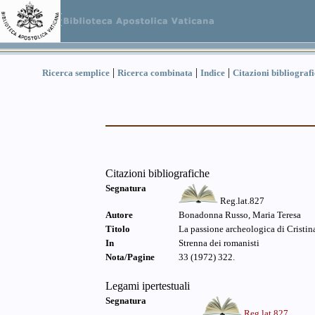
|
|
|
Ricerca semplice
Ricerca combinata
Indice
Citazioni bibliograf
Citazioni bibliografiche
Segnatura
Reg.lat.827
Autore
Bonadonna Russo, Maria Teresa
Titolo
La passione archeologica di Cristina
In
Strenna dei romanisti
Nota/Pagine
33 (1972) 322.
Legami ipertestuali
Segnatura
Reg.lat.827