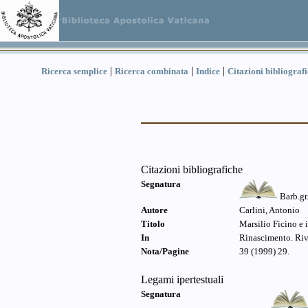
|
|
|
Ricerca semplice
Ricerca combinata
Indice
Citazioni bibliograf
Citazioni bibliografiche
Segnatura
Barb.gr
Autore
Carlini, Antonio
Titolo
Marsilio Ficino e i
In
Rinascimento. Rivi
Nota/Pagine
39 (1999) 29.
Legami ipertestuali
Segnatura