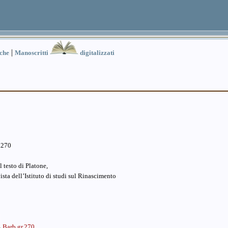
|
iche
Manoscritti
digitalizzati
.270
l testo di Platone,
sta dell’Istituto di studi sul Rinascimento
Barb.gr.270