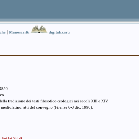
|
iche
Manoscritti
digitalizzati
.9850
sco
ella tradizione dei testi filosofico-teologici nei secoli XIII e XIV,
o mediolatino, atti del convegno (Firenze 6-8 dic. 1990),
Vat.lat.9850