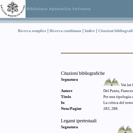
|
|
|
Ricerca semplice
Ricerca combinata
Indice
Citazioni bibliograf
Citazioni bibliografiche
Segnatura
Vat.lat
Autore
Del Punta, France
Titolo
Per una tipologia d
In
La critica del test
Nota/Pagine
283, 288.
Legami ipertestuali
Segnatura