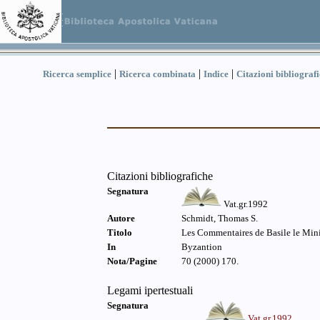
|
|
|
Ricerca semplice
Ricerca combinata
Indice
Citazioni bibliograf
Citazioni bibliografiche
Segnatura
Vat.gr.1992
Autore
Schmidt, Thomas S.
Titolo
Les Commentaires de Basile le Minim
In
Byzantion
Nota/Pagine
70 (2000) 170.
Legami ipertestuali
Segnatura
Vat.gr.1992