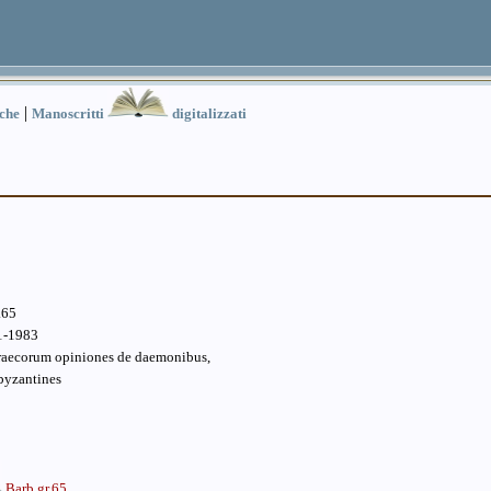
|
iche
Manoscritti
digitalizzati
.65
31-1983
raecorum opiniones de daemonibus,
byzantines
Barb.gr.65