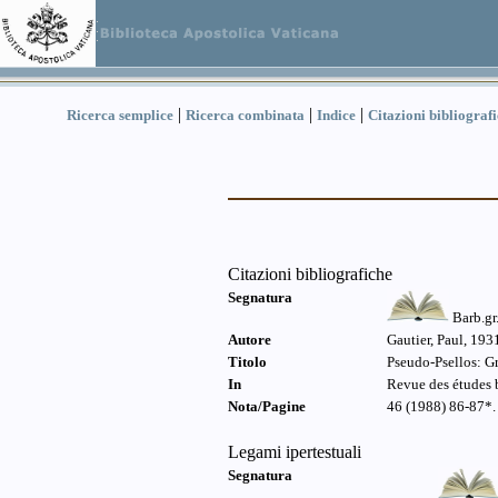
|
|
|
Ricerca semplice
Ricerca combinata
Indice
Citazioni bibliograf
Citazioni bibliografiche
Segnatura
Barb.gr
Autore
Gautier, Paul, 19
Titolo
Pseudo-Psellos: G
In
Revue des études 
Nota/Pagine
46 (1988) 86-87*.
Legami ipertestuali
Segnatura