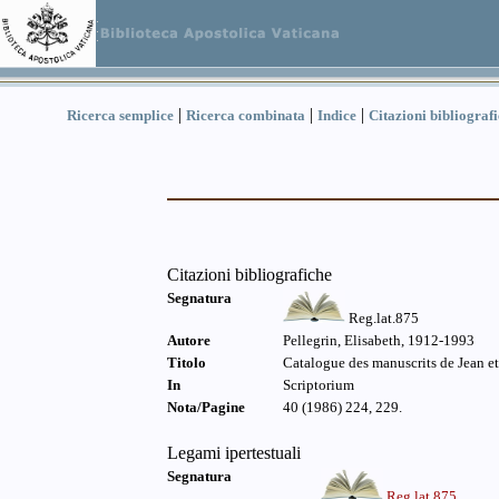
|
|
|
Ricerca semplice
Ricerca combinata
Indice
Citazioni bibliograf
Citazioni bibliografiche
Segnatura
Reg.lat.875
Autore
Pellegrin, Elisabeth, 1912-1993
Titolo
Catalogue des manuscrits de Jean e
In
Scriptorium
Nota/Pagine
40 (1986) 224, 229.
Legami ipertestuali
Segnatura
Reg.lat.875