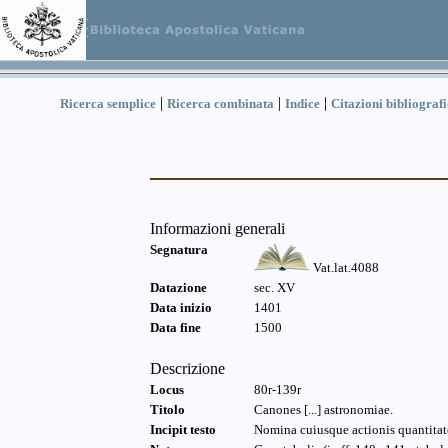
|
|
|
Ricerca semplice
Ricerca combinata
Indice
Citazioni bibliograf
Informazioni generali
Segnatura
Vat.lat.4088
Datazione
sec. XV
Data inizio
1401
Data fine
1500
Descrizione
Locus
80r-139r
Titolo
Canones [...] astronomiae.
Incipit testo
Nomina cuiusque actionis quantita