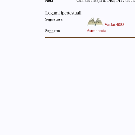
Nota
Cum tabulis (in ff. 140r, 141v tabul
Legami ipertestuali
Segnatura
Vat.lat.4088
Soggetto
Astronomia