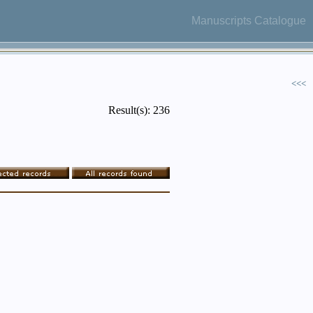
Manuscripts Catalogue
<<<
Result(s): 236