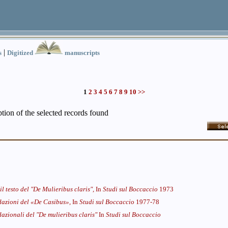
|
s
Digitized
manuscripts
1
2
3
4
5
6
7
8
9
10
>>
iption of the selected records found
il testo del "De Mulieribus claris",
In
Studi sul Boccaccio
1973
dazioni del «De Casibus»,
In
Studi sul Boccaccio
1977-78
dazionali del "De mulieribus claris"
In
Studi sul Boccaccio