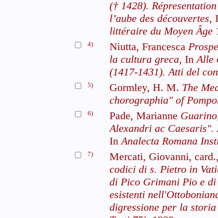
(† 1428). Répresentation
l’aube des découvertes,
littéraire du Moyen Âge
4)
Niutta, Francesca
Prospe
la cultura greca,
In
Alle
(1417-1431). Atti del c
5)
Gormley, H. M.
The Med
chorographia" of Pompo
6)
Pade, Marianne
Guarino,
Alexandri ac Caesaris". 
In
Analecta Romana Insti
7)
Mercati, Giovanni, card
codici di s. Pietro in Va
di Pico Grimani Pio e di 
esistenti nell'Ottobonia
digressione per la storia 