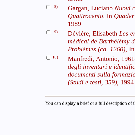
8)
Gargan, Luciano
Nuovi c
Quattrocento,
In
Quadern
1989
9)
Dévière, Elisabeth
Les e
médical de Barthélémy de
Problèmes (ca. 1260),
I
10)
Manfredi, Antonio, 196
degli inventari e identifi
documenti sulla formazio
(Studi e testi, 359),
1994
You can display a brief or a full description of 