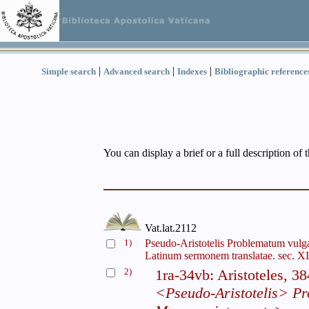
|
|
|
Simple search
Advanced search
Indexes
Bibliographic reference
You can display a brief or a full description of 
Vat.lat.2112
1)
Pseudo-Aristotelis Problematum vul
Latinum sermonem translatae. sec. XI
2)
1ra-34vb: Aristoteles, 3
<Pseudo-Aristotelis> P