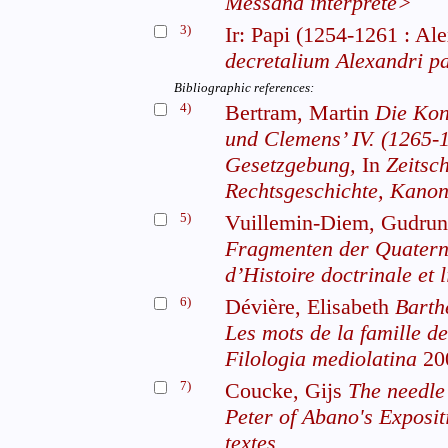
Messana interprete>
3)
Ir: Papi (1254-1261 : Al
decretalium Alexandri p
Bibliographic references:
4)
Bertram, Martin
Die Kon
und Clemens’ IV. (1265-
Gesetzgebung,
In
Zeitsch
Rechtsgeschichte, Kanon
5)
Vuillemin-Diem, Gudru
Fragmenten der Quaternu
d’Histoire doctrinale et 
6)
Dévière, Elisabeth
Barth
Les mots de la famille de
Filologia mediolatina
20
7)
Coucke, Gijs
The needle 
Peter of Abano's Exposi
textes