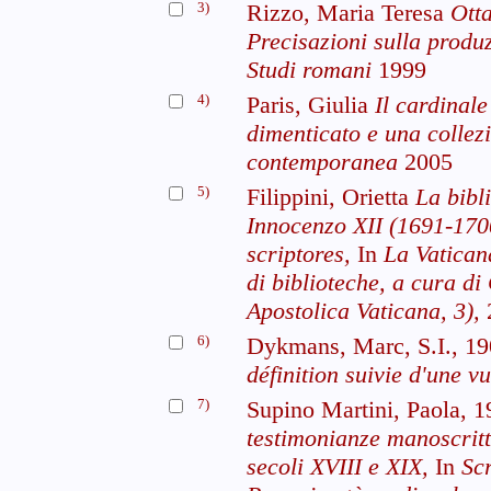
3)
Rizzo, Maria Teresa
Otta
Precisazioni sulla produz
Studi romani
1999
4)
Paris, Giulia
Il cardinal
dimenticato e una collez
contemporanea
2005
5)
Filippini, Orietta
La bibl
Innocenzo XII (1691-1700)
scriptores,
In
La Vatican
di biblioteche, a cura di
Apostolica Vaticana, 3),
6)
Dykmans, Marc, S.I., 1
définition suivie d'une v
7)
Supino Martini, Paola, 
testimonianze manoscritte
secoli XVIII e XIX,
In
Scr