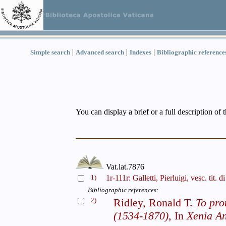
|
|
|
Simple search
Advanced search
Indexes
Bibliographic reference
You can display a brief or a full description of 
Vat.lat.7876
1)
1r-111r: Galletti, Pierluigi, vesc. tit
Bibliographic references:
2)
Ridley, Ronald T.
To pro
(1534-1870),
In
Xenia An