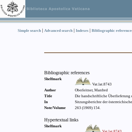
|
|
|
Simple search
Advanced search
Indexes
Bibliographic reference
Bibliographic references
Shelfmark
Vat.lat.8743
Author
Oberleitner, Manfred
Title
Die handschriftliche Überlieferung
In
Sitzungsberichte der österreichisc
Note/Volume
263 (1969) 154.
Hypertextual links
Shelfmark
Vat.lat.8743