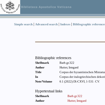
|
|
|
Simple search
Advanced search
Indexes
Bibliographic reference
Bibliographic references
Shelfmark
Barb.gr.322
Author
Hutter, Irmgard
Title
Corpus der byzantinischen Miniatu
In
Corpus der italogriechischen dekori
Note/Volume
6.1 (2022) IX-CXVI, 1-531: CV.
Hypertextual links
Shelfmark
Barb.gr.322
Author
Hutter, Irmgard