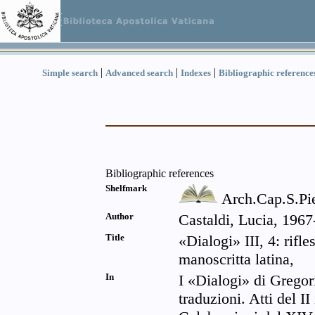
|
|
|
Simple search
Advanced search
Indexes
Bibliographic reference
Bibliographic references
Shelfmark
Arch.Cap.S.Pi
Author
Castaldi, Lucia, 1967
Title
«Dialogi» III, 4: rifle
manoscritta latina,
In
I «Dialogi» di Gregor
traduzioni. Atti del I