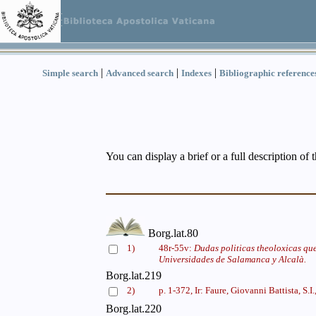
|
|
|
Simple search
Advanced search
Indexes
Bibliographic reference
You can display a brief or a full description of 
Borg.lat.80
1)
48r-55v:
Dudas politicas theoloxicas que
Universidades de Salamanca y Alcalà.
Borg.lat.219
2)
p. 1-372, Ir: Faure, Giovanni Battista, S.
Borg.lat.220