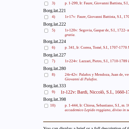
3)
p. 1-299, Ir: Faure, Giovanni Battista, S.
Borg.lat.221
4)
1r-17v: Faure, Giovanni Battista, S.I., 
Borg.lat.222
5)
1r-120v: Segovia, Gaspar de, S.I., 1722- 
gratia.
Borg.lat.224
6)
p. 341, Ir: Correa, Tomé, S.I., 1707-1770
Borg.lat.227
7)
1r-224v: Lazzari, Pietro, S.I., 1710-1789
Borg.lat.280
8)
24r-42v: Palafox y Mendoza, Juan de, v
Giovanni di Palafox.
Borg.lat.333
9)
1r-122v: Bardi, Niccolò, S.I., 1660-
Borg.lat.398
10)
p. 1-444, Ir: Chiesa, Sebastiano, S.I., m.
accademico Lepido reggiano, diviso in se
You can display a brief or a full description of 