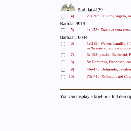
Barb.lat.4139
4)
27r-30r: Olivieri, Angelo, s
Barb.lat.9919
5)
1r-158r:
Dubia et vota cora
Barb.lat.10044
6)
1r-219r: Welser, Camillo, f
nella sede vacante d'Innoce
7)
3r-193r passim: Barberini, 
8)
5r: Barberini, Francesco, c
9)
46r-47v: Belmonte, cavalier
10)
73r-74v:
Relazione del Gove
You can display a brief or a full descr