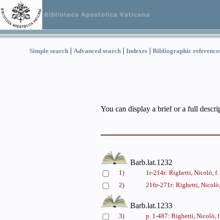
|
|
|
Simple search
Advanced search
Indexes
Bibliographic reference
You can display a brief or a full descr
Barb.lat.1232
1)
1r-214r: Righetti, Nicolò, f
2)
216r-271r: Righetti, Nicolò
Barb.lat.1233
3)
p. 1-487: Righetti, Nicolò, 