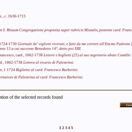
ac., c. 1636-1715
m S. Rituum Congregatione proposita super rubricis Missalis, ponente card. Franc
. 1724-1730
Giornale de' viglietti ricevuti, e fatti da me correre all'Em.mo Padron
nzo 13 a cui successe Benedetto 14°, detto poi XIII.
Francesco, card., 1662-1738
Lettere e biglietti (25) al suo segretario abate Camillo 
ard., 1662-1738
Lettera al vicario di Palestrina.
e, f. 1724
Biglietto al card. Francesco Barberini.
rnatore di Palestrina al card. Francesco Barberini.
iption of the selected records found
1
2
3
4
5