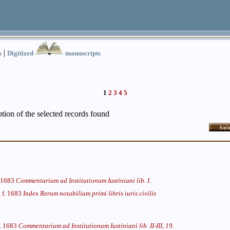
|
s
Digitized
manuscripts
1
2
3
4
5
iption of the selected records found
. 1683
Commentarium ad Institutionum Iustiniani lib. I.
, f. 1683
Index Rerum notabilium primi libris iuris civilis
f. 1683
Commentarium ad Institutionum Iustiniani lib. II-III, 19.