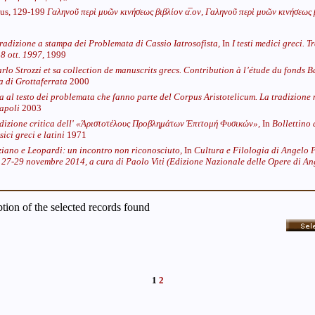
ius, 129-199
Γαληνοῦ περὶ μυῶν κινήσεως βιβλίον α̅.ον,
Γαληνοῦ περὶ μυῶν κινήσεως β
radizione a stampa dei Problemata di Cassio Iatrosofista,
In
I testi medici greci. 
8 ott. 1997,
1999
rlo Strozzi et sa collection de manuscrits grecs. Contribution à l’étude du fonds B
a di Grottaferrata
2000
a al testo dei problemata che fanno parte del Corpus Aristotelicum. La tradizione 
Napoli
2003
dizione critica dell' «Άριστοτέλους Προβλημάτων Έπιτομή Φυσικών»,
In
Bollettino 
ici greci e latini
1971
ziano e Leopardi: un incontro non riconosciuto,
In
Cultura e Filologia di Angelo P
 27-29 novembre 2014, a cura di Paolo Viti (Edizione Nazionale delle Opere di An
iption of the selected records found
1
2