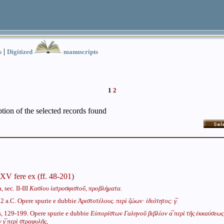
|
s
Digitized
manuscripts
1
2
iption of the selected records found
. XV fere ex (ff. 48-201)
 sec. II-III
Κασίου ἰατροσφιστοῦ, προβλήματα.
22 a.C. Opere spurie e dubbie
Ἀριστοτέλους. περὶ ζώων· ἰδιότητος: γ̅.
s, 129-199. Opere spurie e dubbie
Εὐπορίστων Γαληνοῦ βιβλίον α̅ περὶ τῆς ἐκκαύσεως
γ̅ περὶ στραφυλῆς,