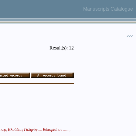
Manuscripts Catalogue
<<<
Result(s): 12
 κεφ,
Κλαύδιος Γαληνὸς .... Εὐπορίστων .......,