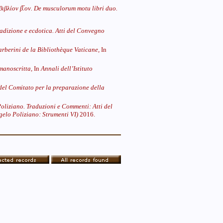
ιβλίον β̅.ον.
De musculorum motu libri duo.
Tradizione e ecdotica. Atti del Convegno
arberini de la Bibliothèque Vaticane,
In
manoscritta,
In
Annali dell’Istituto
del Comitato per la preparazione della
oliziano. Traduzioni e Commenti: Atti del
gelo Poliziano: Strumenti VI)
2016.