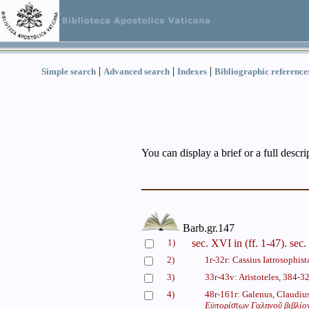
|
|
|
Simple search
Advanced search
Indexes
Bibliographic reference
You can display a brief or a full descr
Barb.gr.147
1)
sec. XVI in (ff. 1-47). sec
2)
1r-32r: Cassius Iatrosophista,
3)
33r-43v: Aristoteles, 384-3
4)
48r-161r: Galenus, Claudiu
Εὐπορίστων Γαληνοῦ βιβλίον 