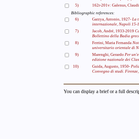
5)
162r-201v: Galenus, Claud
Bibliographic references:
6)
Garzya, Antonio, 1927-
La t
internazionale, Napoli 15-1
7)
Jacob, André, 1933-2019
Ca
Bollettino della Badia grec
8)
Ferrini, Maria Fernanda
Not
universitario orientale di 
9)
Marenghi, Gerardo
Per un'e
edizione nazionale dei Class
10)
Guida, Augusto, 1950-
Poli
Convegno di studi. Firenze,
You can display a brief or a full descr