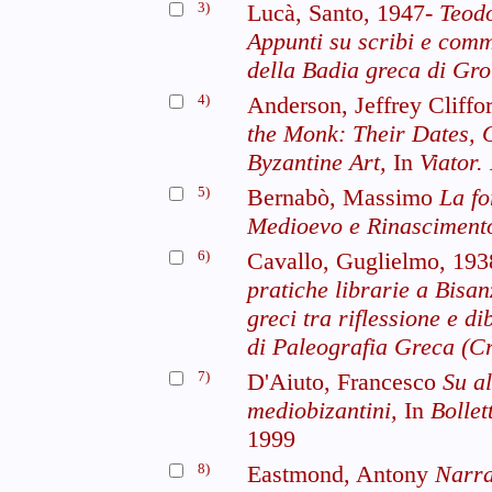
3)
Lucà, Santo, 1947-
Teodo
Appunti su scribi e commi
della Badia greca di Gro
4)
Anderson, Jeffrey Cliffo
the Monk: Their Dates, O
Byzantine Art,
In
Viator.
5)
Bernabò, Massimo
La fo
Medioevo e Rinasciment
6)
Cavallo, Guglielmo, 19
pratiche librarie a Bisanz
greci tra riflessione e di
di Paleografia Greca (C
7)
D'Aiuto, Francesco
Su al
mediobizantini,
In
Bollet
1999
8)
Eastmond, Antony
Narra