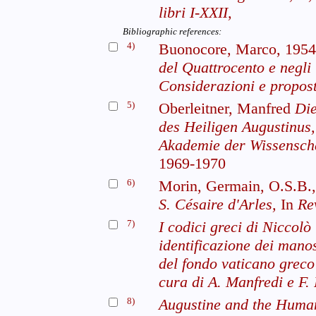
libri I-XXII,
Bibliographic references:
4)
Buonocore, Marco, 195
del Quattrocento e negli 
Considerazioni e propost
5)
Oberleitner, Manfred
Die
des Heiligen Augustinus,
Akademie der Wissenscha
1969-1970
6)
Morin, Germain, O.S.B.
S. Césaire d'Arles,
In
Re
7)
I codici greci di Niccolò
identificazione dei mano
del fondo vaticano greco
cura di A. Manfredi e F. 
8)
Augustine and the Human