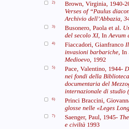
2)
Brown, Virginia, 1940-
Verses of “Paulus diaco
Archivio dell’Abbazia, 3
3)
Busonero, Paola et al.
Un
del secolo XI,
In
Aevum 
4)
Fiaccadori, Gianfranco
I
invasioni barbariche,
In
Medioevo,
1992
5)
Pace, Valentino, 1944-
D
nei fondi della Bibliotec
documentaria del Mezzog
internazionale di studio 
6)
Princi Braccini, Giovan
glosse nelle «Leges Lo
7)
Saenger, Paul, 1945-
The
e civiltà
1993