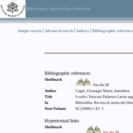
|
|
|
Simple search
Advanced search
Indexes
Bibliographic reference
Bibliographic references
Shelfmark
Vat.ebr.38
Author
Cagni, Giuseppe Maria, barnabita
Title
I codici Vaticani Palatino-Latini a
In
Bibliofilia. Rivista di storia del libr
Note/Volume
62 (1960) 1-43: 5
Hypertextual links
Shelfmark
Vat.ebr.38