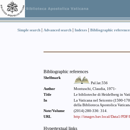
|
|
|
Simple search
Advanced search
Indexes
Bibliographic reference
Bibliographic references
Shelfmark
Pal.lat.556
Author
Montuschi, Claudia, 1971-
Title
Le biblioteche di Heidelberg in Vati
In
La Vaticana nel Seicento (1590-1700
della Biblioteca Apostolica Vaticana
Note/Volume
(2014) 280-336: 314.
URL
http://images.bav.local/Data1/PD
Hypertextual links