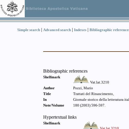
|
|
|
Simple search
Advanced search
Indexes
Bibliographic reference
Bibliographic references
Shelfmark
Vat.lat.3210
Author
Pozzi, Mario
Title
Trattati del Rinascimento,
In
Giornale storico della letteratura ita
Note/Volume
180 (2003) 596-597.
Hypertextual links
Shelfmark
Vat.lat.3210