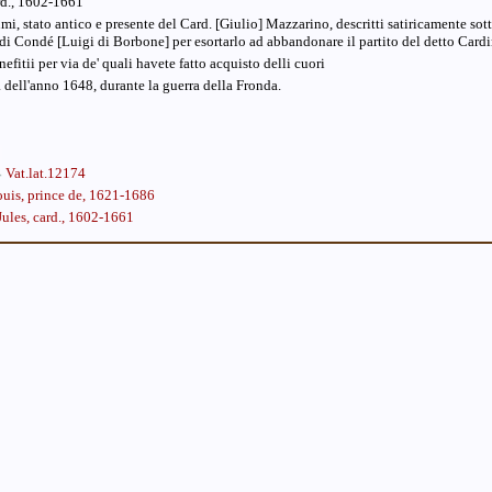
rd., 1602-1661
tumi, stato antico e presente del Card. [Giulio] Mazzarino, descritti satiricamente s
e di Condé [Luigi di Borbone] per esortarlo ad abbandonare il partito del detto Cardi
nefitii per via de' quali havete fatto acquisto delli cuori
a dell'anno 1648, durante la guerra della Fronda.
Vat.lat.12174
uis, prince de, 1621-1686
Jules, card., 1602-1661