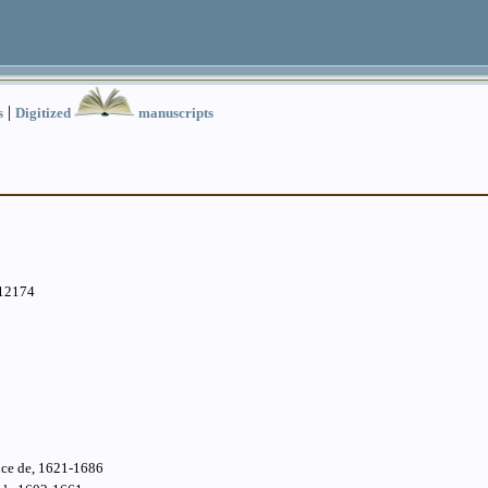
|
s
Digitized
manuscripts
.12174
nce de, 1621-1686