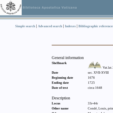
|
|
|
Simple search
Advanced search
Indexes
Bibliographic reference
General information
Shelfmark
Vat.lat
Date
sec. XVII-XVIII
Beginning date
1676
Ending date
1725
Date of text
circa 1648
Description
Locus
33r-44r
Other name
Condé, Louis, pri