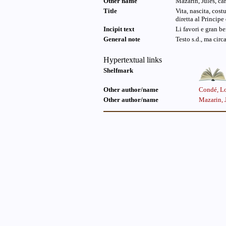
Other name
Mazarin, Jules, ca
Title
Vita, nascita, cos
diretta al Princip
Incipit text
Li favori e gran be
General note
Testo s.d., ma circ
Hypertextual links
Shelfmark
Other author/name
Condé, Lo
Other author/name
Mazarin, 