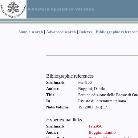
|
|
|
Simple search
Advanced search
Indexes
Bibliographic reference
Bibliographic references
Shelfmark
Ferr.956
Author
Boggini, Danilo
Title
Per una edizione delle Poesie di Ot
In
Rivista di letteratura italiana
Note/Volume
19 (2001, 2-3) 17.
Hypertextual links
Shelfmark
Ferr.956
Author
Boggini, Danilo